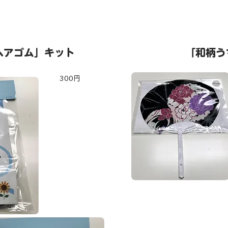
ヘアゴム」キット
「​和柄
300円