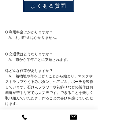
よくある質問
Q.利用料金はかかりますか？
A. 利用料金はかかりません。
Q.交通費はどうなりますか？
A. 市から半年ごとに支給されます。
Q.どんな作業がありますか？
A. 着物地や帯をほどくことから始まり、マスクや
ストラップやくるみボタン、ヘアゴム、ポーチを製作
しています。石けんフラワーや花飾りなどの製作はお
裁縫が苦手な方でも大丈夫です。
できることを楽しく
取り組んでいただき、作ることの喜びを感じていただ
けます。
Q.人と話すのが苦手です
A. 挨拶ができれば大丈夫です。話しやすい環境
づくりをしています。
Q.工賃はどうなりますか？